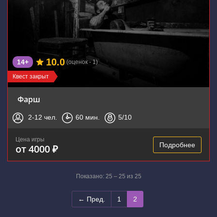
10.0
14+
(оценок - 1)
Квест закрыт
Фарш
2-12
чел.
60
мин.
5
/10
Цена игры
Подробнее
от 4000 ₽
Показано: 25 – 25 из 25
← Пред.
1
2