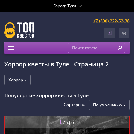
Город:
Тула
+7 (800) 222-52-38
Квесты
Хоррор-квесты в Туле - Страница 2
Расписание
Рейтинги
Хоррор
На карте
Популярные хоррор квесты в Туле:
Сортировка:
По умолчанию
Инфо