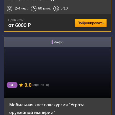
2-4
чел.
60
мин.
5
/10
Цена игры
Забронировать
от 6000 ₽
Инфо
0.0
14+
(оценок - 0)
Мобильная квест-экскурсия "Угроза
оружейной империи"