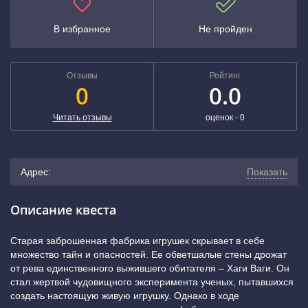
В избранное
Не пройден
Отзывы
Рейтинг
0
0.0
Читать отзывы
оценок -
0
Адрес:
Показать
г. Тула, Литейная улица, 4 (2-й подъезд)
(показать на
Описание квеста
карте)
Старая заброшенная фабрика игрушек скрывает в себе
множество тайн и опасностей. Ее обветшалые стены дрожат
+7 (800) 222-52-38
от рева единственного выжившего обитателя – Хаги Ваги. Он
стал жертвой чудовищного эксперимента ученых, пытавшихся
создать настоящую живую игрушку. Однако в ходе