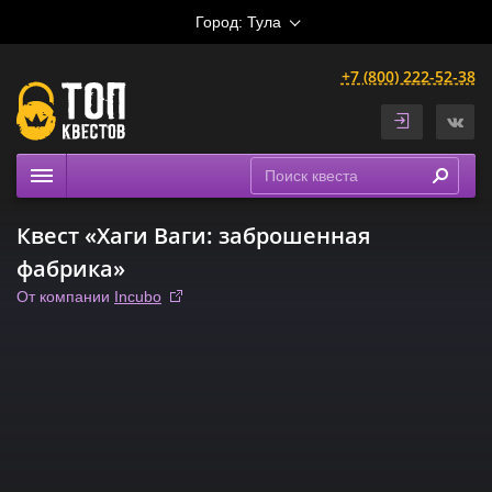
Город:
Тула
+7 (800) 222-52-38
Квесты
Квест «Хаги Ваги: заброшенная
Расписание
фабрика»
Рейтинги
От компании
Incubo
На карте