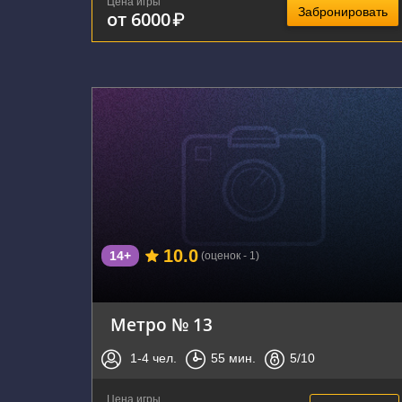
Цена игры
Забронировать
от 6000
₽
г. Тула, проспект Ленина, 102к4
10.0
14+
(оценок - 1)
Метро № 13
1-4
чел.
55
мин.
5
/10
Цена игры