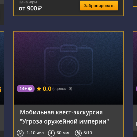
Цена игры
Забронировать
от 900
₽
г. Тула, Менделеевская улица, 8А
0.0
14+
(оценок - 0)
Мобильная квест-экскурсия
"Угроза оружейной империи"
1-10
чел.
60
мин.
5
/10