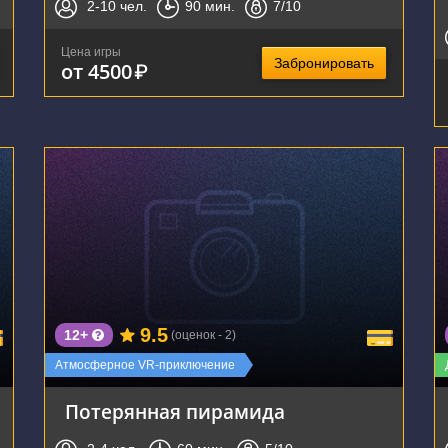
2-10
чел.
90
мин.
7
/10
Цена игры
Забронировать
от 4500
₽
г. Тула, улица Болдина, 141
9.5
12+
(оценок - 2)
Атмосферное VR-приключение
Потерянная пирамида