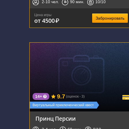
2-10
чел.
90
мин.
10
/10
Цена игры
Забронировать
от 4500
₽
г. Тула, улица Болдина, 141
9.7
14+
(оценок - 3)
Виртуальный приключенческий квест
Принц Персии