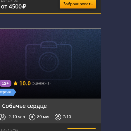
Цена игры
Забронировать
от 4500
₽
г. Тула, набережная Дрейера, 50
10.0
12+
(оценок - 1)
версия
Собачье сердце
2-10
чел.
80
мин.
7
/10
Цена игры