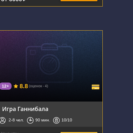
г. Тула, улица Льва Толстого, 114А
8.8
12+
(оценок - 4)
Игра Ганнибала
2-8
чел.
90
мин.
10
/10