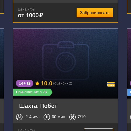
Цена игры
Забронировать
от 1000
₽
г. Тула, проспект Ленина, 102к4
10.0
14+
(оценок - 2)
Приключение в VR
Шахта. Побег
2-4
чел.
60
мин.
7
/10
Цена игры