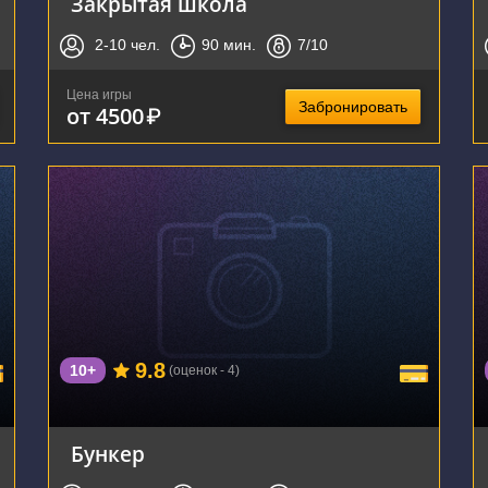
Закрытая школа
2-10
чел.
90
мин.
7
/10
Цена игры
Забронировать
от 4500
₽
г. Тула, проспект Ленина, 68
9.8
10+
(оценок - 4)
Бункер