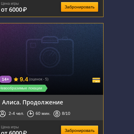
Цена игры
Забронировать
от 6000
₽
г. Тула, улица Болдина, 141
9.4
14+
(оценок - 5)
Невообразимые локации
Алиса. Продолжение
2-4
чел.
60
мин.
8
/10
Цена игры
Забронировать
от 6000
₽