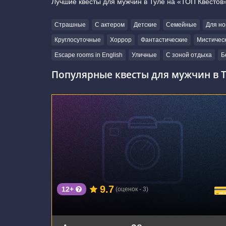
Лучшие квесты для мужчин в Туле на «ТОП Квестов
Страшные
С актером
Детские
Семейные
Для но
Круглосуточные
Хоррор
Фантастические
Мистичес
Escape rooms in English
Уличные
С зоной отдыха
Б
Популярные квесты для мужчин в Т
г. Тула, улица Льва Толстого, 114А
9.7
12+
(оценок - 3)