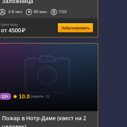
Заложница
2-8
чел.
90
мин.
7
/10
Цена игры
Забронировать
от 4500
₽
г. Тула, улица Болдина, 141
10.0
12+
(оценок - 1)
Пожар в Нотр-Даме (квест на 2
человек)