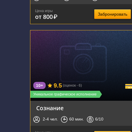
Цена игры
Забронировать
от 800
₽
г. Тула, улица Болдина, 141
9.5
10+
(оценок - 6)
Уникальное графическое исполнение
Сознание
2-4
чел.
60
мин.
6
/10