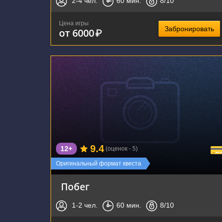
2-4
чел.
60
мин.
8
/10
Цена игры
Забронировать
от 6000
₽
г. Тула, улица Болдина, 141
9.4
12+
(оценок - 5)
Оригинальный формат квеста
Побег
1-2
чел.
60
мин.
8
/10