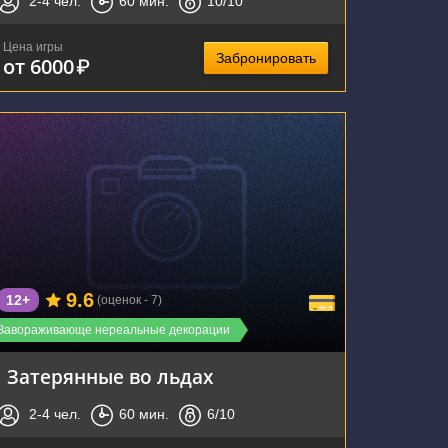
2-4
чел.
60
мин.
10
/10
Цена игры
Забронировать
от 6000
₽
г. Тула, улица Болдина, 141
9.6
12+
(оценок - 7)
Завораживающе нереальные декорации
Затерянные во льдах
2-4
чел.
60
мин.
6
/10