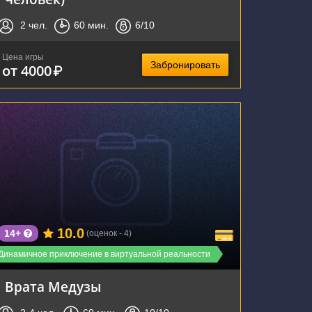
2
чел.
60
мин.
6
/10
Цена игры
Забронировать
от 4000
₽
г. Тула, улица Болдина, 141
10.0
14+
(оценок - 4)
Динамичное приключение в виртуальной реальности
Врата Медузы