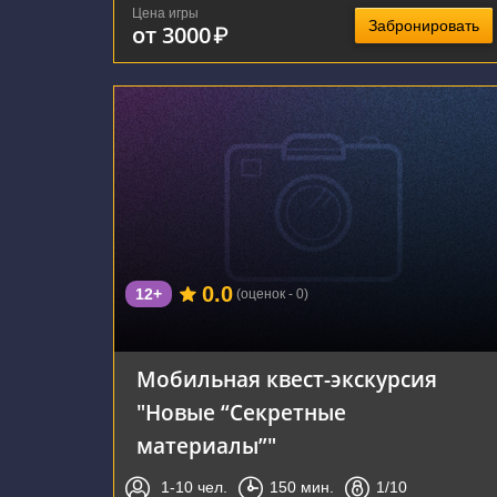
Цена игры
Забронировать
от 3000
₽
г. Тула
0.0
12+
(оценок - 0)
Мобильная квест-экскурсия
"Новые “Секретные
материалы”"
1-10
чел.
150
мин.
1
/10