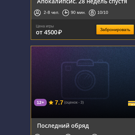
Апокалипсис. 28 недель спустя
2-8
чел.
90
мин.
10
/10
Цена игры
Забронировать
от 4500
₽
г. Тула, Пролетарская улица, 37
7.7
12+
(оценок - 3)
Последний обряд