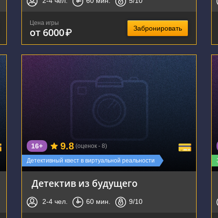
2-4
чел.
60
мин.
5
/10
Цена игры
Забронировать
от 6000
₽
г. Тула, улица Болдина, 141/24
9.8
16+
(оценок - 8)
Детективный квест в виртуальной реальности
Детектив из будущего
2-4
чел.
60
мин.
9
/10