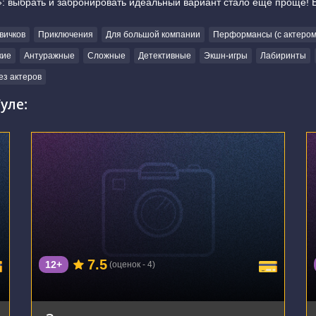
»: выбрать и забронировать идеальный вариант стало еще проще! 
вичков
Приключения
Для большой компании
Перформансы (с актером
кие
Антуражные
Сложные
Детективные
Экшн-игры
Лабиринты
ез актеров
уле:
г. Тула, проспект Ленина, 68
7.5
12+
(оценок - 4)