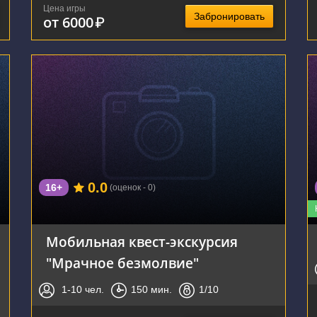
Цена игры
Забронировать
от 6000
₽
г. Тула
0.0
16+
(оценок - 0)
Мобильная квест-экскурсия
"Мрачное безмолвие"
1-10
чел.
150
мин.
1
/10