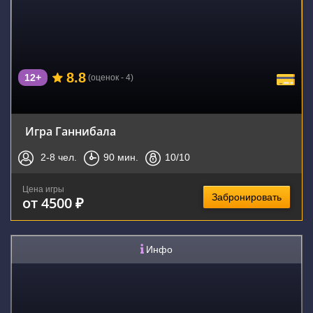
8.8
12+
(оценок - 4)
Игра Ганнибала
2-8
чел.
90
мин.
10
/10
Цена игры
Забронировать
от 4500 ₽
Инфо