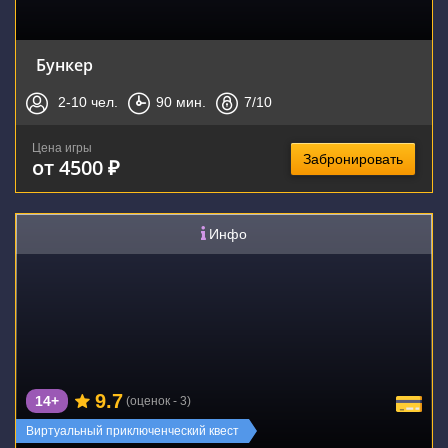
Бункер
2-10
чел.
90
мин.
7
/10
Цена игры
Забронировать
от 4500 ₽
Инфо
9.7
14+
(оценок - 3)
Виртуальный приключенческий квест