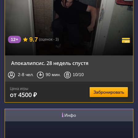
9.7
12+
(оценок - 3)
Апокалипсис. 28 недель спустя
2-8
чел.
90
мин.
10
/10
Цена игры
Забронировать
от 4500 ₽
Инфо