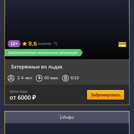
9.6
12+
(оценок - 7)
Завораживающе нереальные декорации
Затерянные во льдах
2-4
чел.
60
мин.
6
/10
Цена игры
Забронировать
от 6000 ₽
Инфо