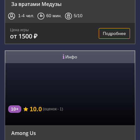
За вратами Медузы
1-4
чел.
60
мин.
5
/10
Цена игры
Подробнее
от 1500 ₽
Инфо
10.0
10+
(оценок - 1)
Among Us