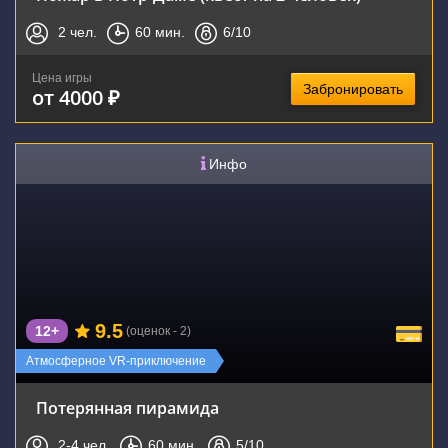
2
чел.
60
мин.
6
/10
Цена игры
Забронировать
от 4000 ₽
Инфо
9.5
12+
(оценок - 2)
Атмосферное VR-приключение
Потерянная пирамида
2-4
чел.
60
мин.
5
/10