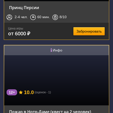
Принц Персии
2-4
чел.
60
мин.
8
/10
Цена игры
Забронировать
от 6000 ₽
Инфо
10.0
12+
(оценок - 1)
Пожар в Нотр-Даме (квест на 2 человек)