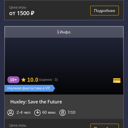
Цена игры
Подробнее
от 1500 ₽
Инфо
10.0
10+
(оценок - 3)
Научная фантастика в VR
Huxley: Save the Future
2-4
чел.
60
мин.
7
/10
Цена игры