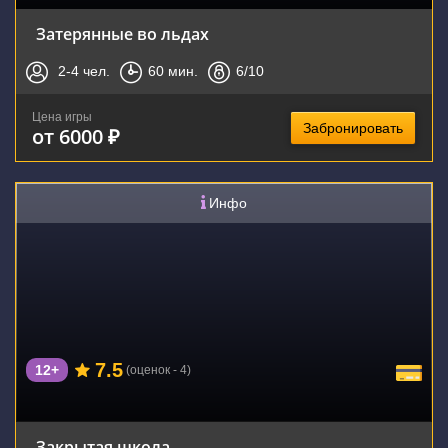
Затерянные во льдах
2-4
чел.
60
мин.
6
/10
Цена игры
Забронировать
от 6000 ₽
Инфо
7.5
12+
(оценок - 4)
Закрытая школа