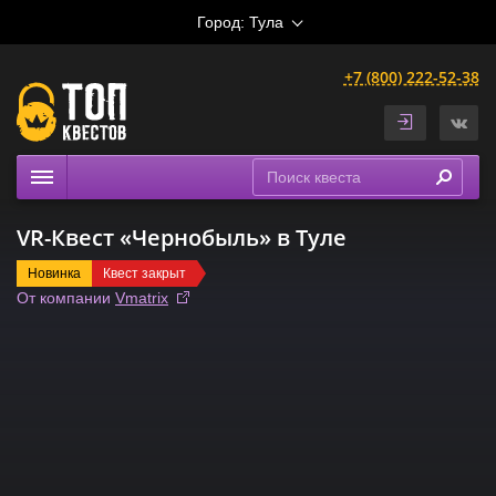
Город:
Тула
+7 (800) 222-52-38
Квесты
VR-Квест «Чернобыль» в Туле
Расписание
Новинка
Квест закрыт
Рейтинги
От компании
Vmatrix
На карте