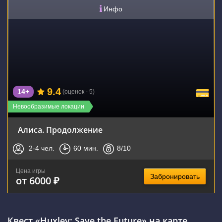
Инфо
9.4
14+
(оценок - 5)
Невообразимые локации
Алиса. Продолжение
2-4
чел.
60
мин.
8
/10
Цена игры
Забронировать
от 6000 ₽
Квест «Huxley: Save the Future» на карте