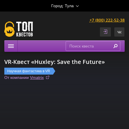
Город:
Тула
+7 (800) 222-52-38
Квесты
VR-Квест «Huxley: Save the Future»
Расписание
Научная фантастика в VR
Рейтинги
От компании
Vmatrix
На карте