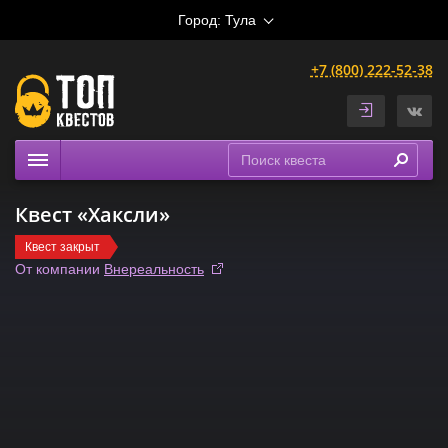
Город:
Тула
+7 (800) 222-52-38
Квесты
Квест «Хаксли»
Расписание
Квест закрыт
Рейтинги
От компании
Внереальность
На карте