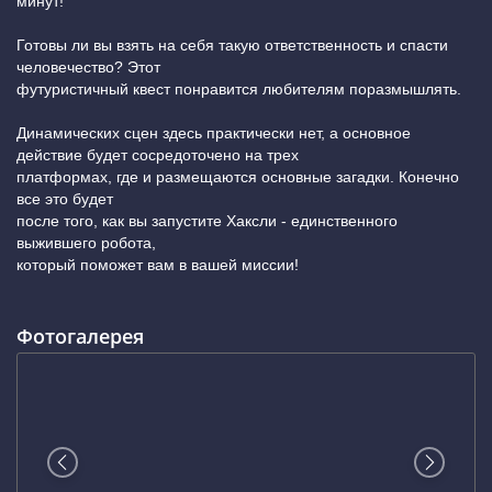
минут!
дверь с домофоном нашей вывеской приведет вас на
Готовы ли вы взять на себя такую ответственность и спасти
квест.)
(показать на карте)
человечество? Этот
футуристичный квест понравится любителям поразмышлять.
+7 (800) 222-52-38
Динамических сцен здесь практически нет, а основное
действие будет сосредоточено на трех
платформах, где и размещаются основные загадки. Конечно
все это будет
после того, как вы запустите Хаксли - единственного
выжившего робота,
который поможет вам в вашей миссии!
Фотогалерея