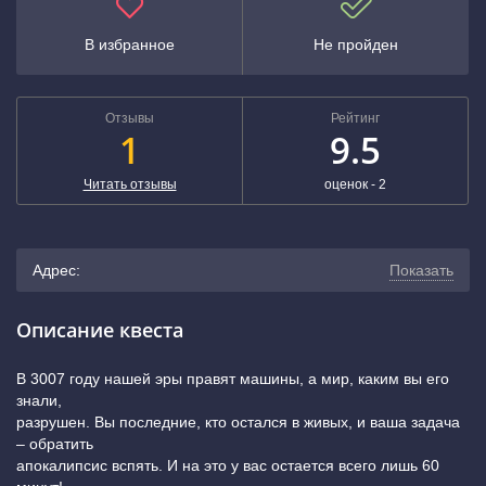
В избранное
Не пройден
Отзывы
Рейтинг
1
9.5
Читать отзывы
оценок -
2
Адрес:
Показать
г. Тула, улица Болдина, 141 (г. Тула, ул. Болдина, 141/24
Описание квеста
на цокольном этаже в торгово-офисном здании «Призма»
В 3007 году нашей эры правят машины, а мир, каким вы его
знали,
в 5 минутах ходьбы от остановки «Автовокзал».
разрушен. Вы последние, кто остался в живых, и ваша задача
– обратить
Спускаетесь по ступенькам, входите на цоколь и вторая
апокалипсис вспять. И на это у вас остается всего лишь 60